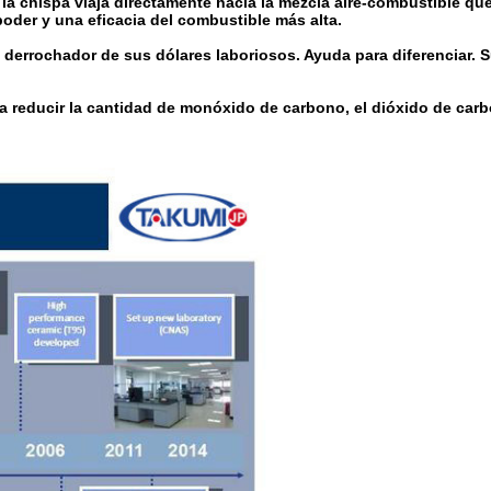
e la chispa viaja directamente hacia la mezcla aire-combustible 
oder y una eficacia del combustible más alta.
derrochador de sus dólares laboriosos. Ayuda para diferenciar. S
 reducir la cantidad de monóxido de carbono, el dióxido de carb