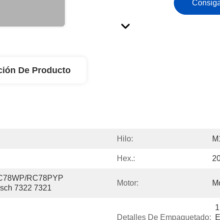
Consiga
ción De Producto
Hilo:
M
Hex.:
2
C78WP/RC78PYP 
Motor:
M
sch 7322 7321
1
Detalles De Empaquetado:
E