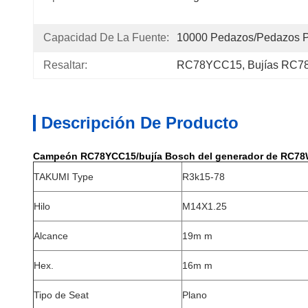
Capacidad De La Fuente:
10000 Pedazos/pedazos 
Resaltar:
RC78YCC15
, 
Bujías RC
Descripción De Producto
Campeón RC78YCC15/bujía Bosch del generador de RC78
TAKUMI Type
R3k15-78
Hilo
M14X1.25
Alcance
19m m
Hex.
16m m
Tipo de Seat
Plano