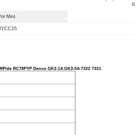
N
Por Mes
78YCC15
WP/de RC78PYP Denso GK3-1A GK3-5A 7322 7321