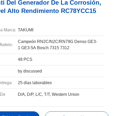
nti Del Generador De La Corrosión,
Del Alto Rendimiento RC78YCC15
a Marca:
TAKUMI
Campeón RN2C/N2C/RN79G Denso GE3-
odelo:
1 GE3-5A Bosch 7315 7312
48 PCS
by discussed
ntrega:
25 días laborables
 De
D/A, D/P, L/C, T/T, Western Union