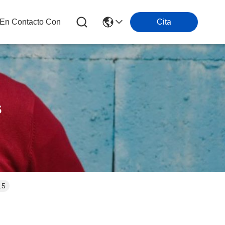
 En Contacto Con
Cita
s
15