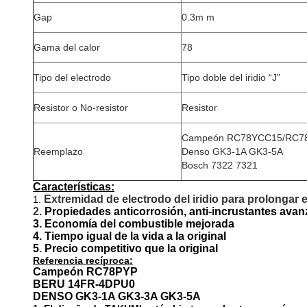
Gap
0.3m m
Gama del calor
78
Tipo del electrodo
Tipo doble del iridio “J”
Resistor o No-resistor
Resistor
Campeón RC78YCC15/RC7
Reemplazo
Denso GK3-1A GK3-5A
Bosch 7322 7321
Características:
Extremidad de electrodo del iridio para prolongar el
1.
2.
Propiedades anticorrosión, anti-incrustantes ava
3. Economía del combustible mejorada
4. Tiempo igual de la vida a la original
5. Precio competitivo que la original
Referencia recíproca:
Campeón RC78PYP
BERU 14FR-4DPU0
DENSO GK3-1A GK3-3A GK3-5A