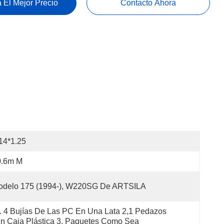
 El Mejor Precio
Contacto Ahora
14*1.25
0.6m M
odelo 175 (1994-), W220SG De ARTSILA
. 4 Bujías De Las PC En Una Lata 2,1 Pedazos 
n Caja Plástica 3. Paquetes Como Sea 