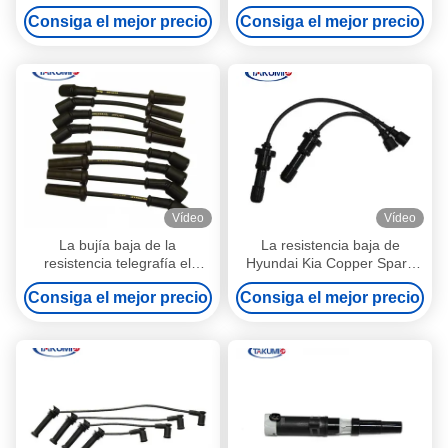
High Flexibility For Mazda
materiales de cobre S11-
Consiga el mejor precio
Consiga el mejor precio
3707020-40 de la base
Vídeo
Vídeo
La bujía baja de la
La resistencia baja de
resistencia telegrafía el
Hyundai Kia Copper Spark
ajuste material negro
Plug Leads soporta 27501-
Consiga el mejor precio
Consiga el mejor precio
CAMRY 90919-15457 de
38B00 de alta temperatura
PBT