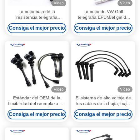
Vídeo
Vídeo
La bujía baja de la
La bujía de VW Golf
resistencia telegrafía
telegrafía EPDM/el gel de
plástico, alambre de la
silicona 021905409AD
Consiga el mejor precio
Consiga el mejor precio
bobina de la bujía de 7m m
soporta alta presión
para Ford
Vídeo
Vídeo
Estándar del OEM de la
El sistema de alto voltaje de
flexibilidad del reemplazo del
los cables de la bujía, bujía
cable de la bujía del motor
del silicón de Mazda lleva el
Consiga el mejor precio
Consiga el mejor precio
de Geely 479 alto
100% probado