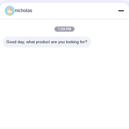
Las redes sociales
nicholas
7:59 PM
Contacto rápido
Good day, what product are you looking for?
Teléfono
86-731-84830658
Email
nicholas@takumijap.com
Dirección
SITIO 3,27/F., HO REY COMMERCIAL CENTER, CALLE de
NO.2-16 FA YUEN, MONG KOK, KOWLOON HK
Políticas de privacidad
|
mapa del sitio
Buena calidad de China Bujía del generador Proveedor. © de