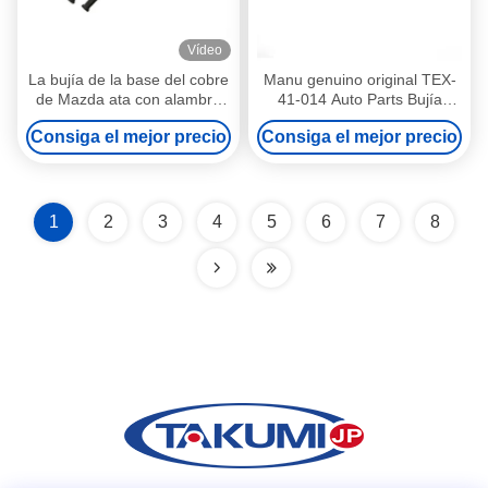
Vídeo
La bujía de la base del cobre
Manu genuino original TEX-
de Mazda ata con alambre
41-014 Auto Parts Bujía
energía potente de la
Bobina de encendido Denso
Consiga el mejor precio
Consiga el mejor precio
ignición de LB-18-140C
NGK
05033216A
1
2
3
4
5
6
7
8