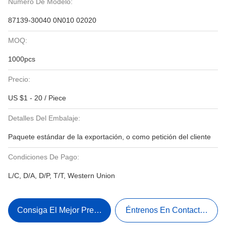
Número De Modelo:
87139-30040 0N010 02020
MOQ:
1000pcs
Precio:
US $1 - 20 / Piece
Detalles Del Embalaje:
Paquete estándar de la exportación, o como petición del cliente
Condiciones De Pago:
L/C, D/A, D/P, T/T, Western Union
Consiga El Mejor Precio
Éntrenos En Contacto Con