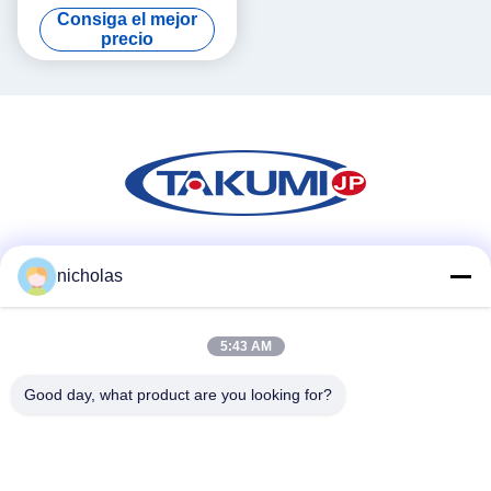
Seat Cars Amplia aplicación
Consiga el mejor
precio
Las redes sociales
nicholas
5:43 AM
Contacto rápido
Good day, what product are you looking for?
Teléfono
86-731-84830658
Email