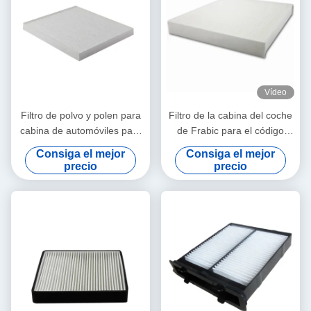
Vídeo
Filtro de polvo y polen para
Filtro de la cabina del coche
cabina de automóviles para
de Frabic para el código
Nissan Kubistar Clio MK
95861M68K10 de
Consiga el mejor
Consiga el mejor
27891-00Q0A
SUZUKIALTO V OE
precio
precio