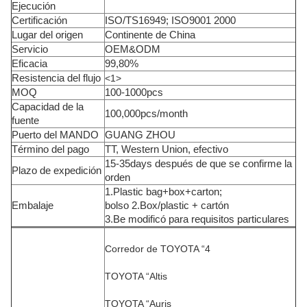
Ejecución
Certificación
ISO/TS16949; ISO9001 2000
Lugar del origen
Continente de China
Servicio
OEM&ODM
Eficacia
99,80%
Resistencia del flujo
<1>
MOQ
100-1000pcs
Capacidad de la
100,000pcs/month
fuente
Puerto del MANDO
GUANG ZHOU
Término del pago
TT, Western Union, efectivo
15-35days después de que se confirme la
Plazo de expedición
orden
1.Plastic bag+box+carton;
Embalaje
bolso 2.Box/plastic + cartón
3.Be modificó para requisitos particulares
Corredor de TOYOTA “4
TOYOTA “Altis
TOYOTA “Auris