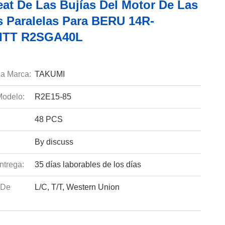
eat De Las Bujías Del Motor De Las
s Paralelas Para BERU 14R-
TITT R2SGA40L
a Marca:
TAKUMI
odelo:
R2E15-85
48 PCS
By discuss
ntrega:
35 días laborables de los días
 De
L/C, T/T, Western Union