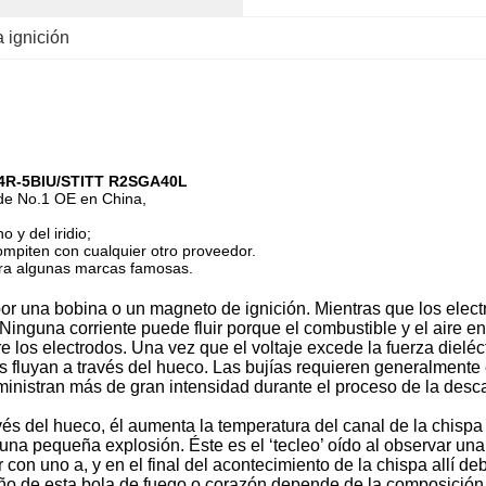
a ignición
 14R-5BIU/STITT R2SGA40L
 de No.1 OE en China,
 y del iridio;
compiten con cualquier otro proveedor.
ara algunas marcas famosas.
or una bobina o un magneto de ignición. Mientras que los electr
l. Ninguna corriente puede fluir porque el combustible y el aire 
e los electrodos. Una vez que el voltaje excede la fuerza dieléc
s fluyan a través del hueco. Las bujías requieren generalmente 
inistran más de gran intensidad durante el proceso de la desc
vés del hueco, él aumenta la temperatura del canal de la chispa 
a pequeña explosión. Éste es el ‘tecleo’ oído al observar una c
ar con uno a, y en el final del acontecimiento de la chispa allí
o de esta bola de fuego o corazón depende de la composición ex