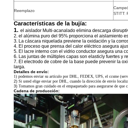
Campeó
Reemplazo
STITT:
Características de la bujía:
1.
el aislador Multi-acanalado elimina descarga disrupti
2. el alúmina puro del 95% proporciona el aislamiento est
3. La cáscara niquelada previene la oxidación y la corro
4. El proceso que prensa del calor eléctrico asegura aju
5. El lacre interno con el vidrio conductor asegura una c
6. Las juntas de múltiples capas son elasticly fuertes y re
7. El electrodo de cobre de la base puede prevenir la oxid
larga.
Detalles de envío:
1) podemos enviar su artículo por
DHL, FEDEX, UPS, el ccsme
(serv
2)
Si usted elige enviar por DHL, cuando la dirección de envío localiz
3)
Tomamos gran cuidado en el empaquetado para asegurarse de que cad
Cadena de producción: