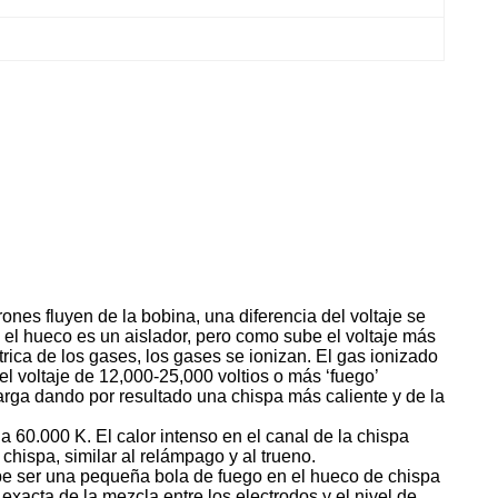
ones fluyen de la bobina, una diferencia del voltaje se
en el hueco es un aislador, pero como sube el voltaje más
trica de los gases, los gases se ionizan. El gas ionizado
el voltaje de 12,000-25,000 voltios o más ‘fuego’
arga dando por resultado una chispa más caliente y de la
a 60.000 K. El calor intenso en el canal de la chispa
hispa, similar al relámpago y al trueno.
 debe ser una pequeña bola de fuego en el hueco de chispa
acta de la mezcla entre los electrodos y el nivel de