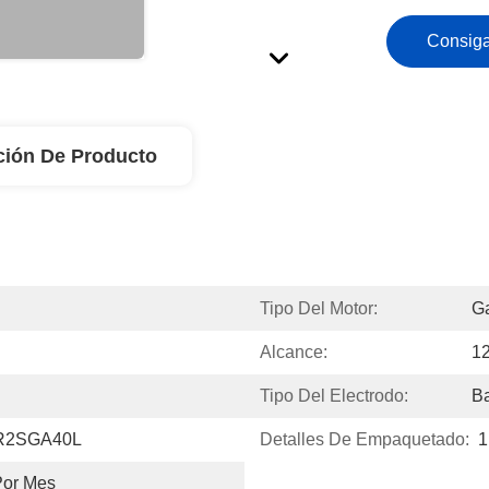
Consiga
ción De Producto
Tipo Del Motor:
Ga
Alcance:
12
Tipo Del Electrodo:
Ba
 R2SGA40L
Detalles De Empaquetado:
1
Por Mes