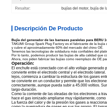
Resaltar:
bujías del motor
, 
bujía de l
Descripción De Producto
Bujía del generador de las barrases paralelas para BERU
TAKUMI Group Spark Plug Factory es el fabricante de la bujía
y cubre el aproximadamente 60% del mercado del chino OE.
Tenemos las tecnologías de soldadura más confiables del platino
Por lo tanto, podemos producir las bujías de alta calidad que 
Ahora, nos piden fabricar las bujías como reemplazo de OE p
Operación:
El enchufe está conectado con el alto voltaje generado p
convierte entre el electrodo central y el electrodo latera
lejos, comienza a cambiar la estructura de los gases entr
se convierte en un conductor y permite que los electrone
correctamente, aunque pueda subir a 45.000 voltios. Sum
largo-duración.
Como la corriente de las oleadas de los electrones a tra
hace el gas ionizado ampliarse muy rápidamente, como un
La fuerza del calor y de la presión los gases a reaccion
como la quemadura de gases en sus los propio. El tamañ