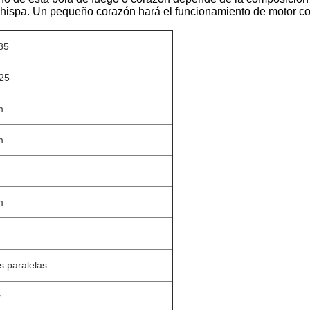
chispa. Un pequeño corazón hará el funcionamiento de motor co
85
25
m
m
m
s paralelas
r