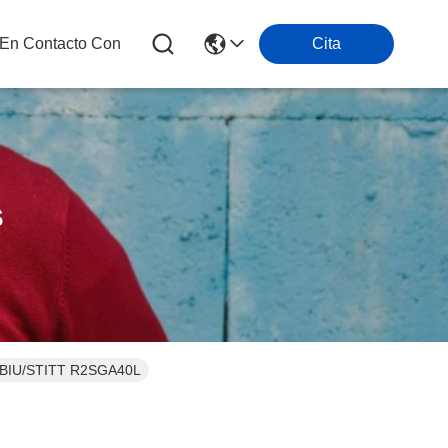
 En Contacto Con
Cita
s
R-5BIU/STITT R2SGA40L