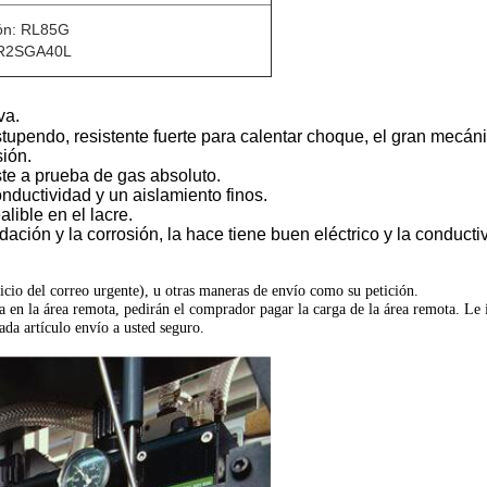
n: RL85G
 R2SGA40L
va.
upendo, resistente fuerte para calentar choque, el gran mecánic
sión.
ste a prueba de gas absoluto.
onductividad y un aislamiento finos.
alible en el lacre.
ación y la corrosión, la hace tiene buen eléctrico y la conductiv
icio del correo urgente), u otras maneras de envío como su petición.
a en la área remota, pedirán el comprador pagar la carga de la área remota. Le
a artículo envío a usted seguro.