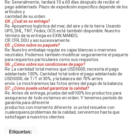
Re: Generalmente, tardará 10 a 60 días después de recibir el 
pago adelantado. Plazo de expedición específico depende de los 
artículos y
cantidad de su orden.
Q4: ¿Cuál es su entrega?
Re: Apoyamos logística del mar, del aire y de la tierra. Usando 
UPS, DHL, TNT, Fedex, OCS está también disponible. Nuestro 
término de la entrega es EXW, MANDO,
CIF, CFR, DDU y así sucesivamente.
Q5: ¿Cómo sobre su paquete?
Re: Nuestro embalaje regular es cajas blancas o marrones 
neutrales. Podemos también modificar seguramente el paquete 
para requisitos particulares como sus requisitos.
Q6: ¿Cómo sobre sus condiciones de pago?
Re: La cantidad total menos que USD5000, necesita el pago 
adelantado 100%. Cantidad total sobre el pago adelantado de 
USD5000, de T/T el 30%, y la balanza del 70% antes
envío. Le mostraremos las fotos antes del pago de la balanza.
Q7: ¿Cómo puede usted garantizar la calidad?
Re: Antes de entrega, prueba del will100% los productos para 
asegurarse de todo estamos en orden. Y tenemos período de 
garantía para diferente
productos con momento diferente. si usted resuelve con 
cualesquiera problemas de la calidad, serviremos hasta que 
satisfagan a nuestros clientes.
Etiquetas: