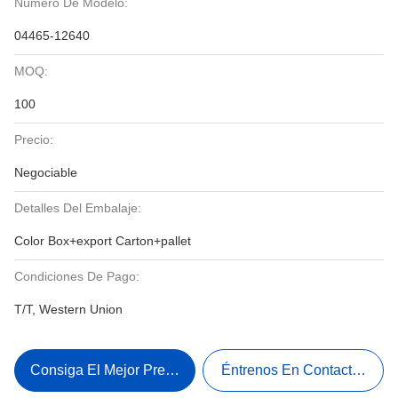
Número De Modelo:
04465-12640
MOQ:
100
Precio:
Negociable
Detalles Del Embalaje:
Color Box+export Carton+pallet
Condiciones De Pago:
T/T, Western Union
Consiga El Mejor Precio
Éntrenos En Contacto Con