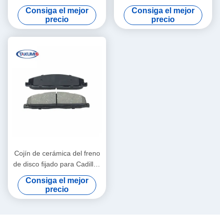
G1020735 del coche
Pads de las zapatas de
Consiga el mejor
Consiga el mejor
freno del sistema de frenos
precio
precio
del coche
Cojín de cerámica del freno
de disco fijado para Cadillac
selecto Escalade, ESV,
Consiga el mejor
extensión, XTS; Avalancha
precio
de Chevrolet, Cheyenne