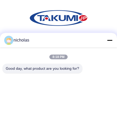
Las redes sociales
nicholas
8:18 PM
Contacto rápido
Good day, what product are you looking for?
Teléfono
86-731-84830658
Email
nicholas@takumijap.com
Dirección
SITIO 3,27/F., HO REY COMMERCIAL CENTER, CALLE de