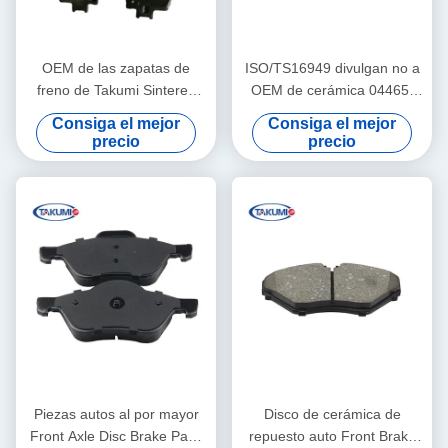
OEM de las zapatas de
ISO/TS16949 divulgan no a
freno de Takumi Sintered
OEM de cerámica 04465-
Front And Rear 04465-
0D140 de la zapata de freno
Consiga el mejor
Consiga el mejor
25040
para los coches japoneses y
precio
precio
de Corea
Piezas autos al por mayor
Disco de cerámica de
Front Axle Disc Brake Pads
repuesto auto Front Brake