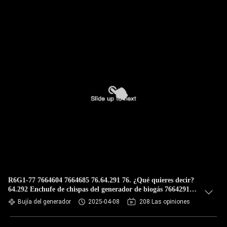
R6G1-77 7664604 7664685 76.64.291 76. ¿Qué quieres decir?
64.292 Enchufe de chispas del generador de biogás 7664291
7664356 7664416c para el motor Guascor
Bujía del generador
2025-04-08
208 Las opiniones